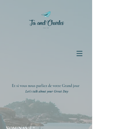
Et si vous nous parliez de votre Grand jour
Let's talk about your Great Day
NOM/NAME